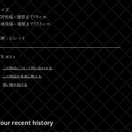
サイズ
TOP先端～後部まで19ｃｍ
本体先端～後部まで17.5ｃｍ
素材：ビレット
この商品について問い合わせる
この商品を友達に教える
買い物を続ける
our recent history