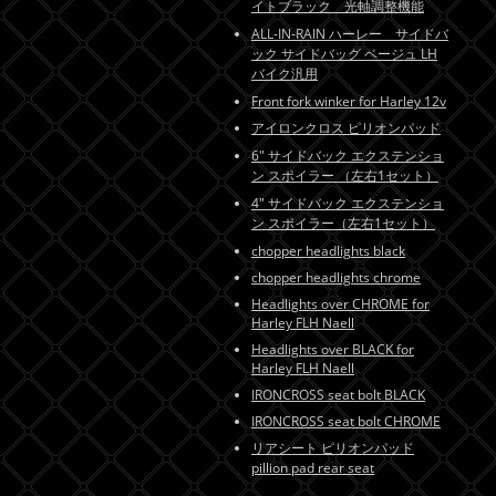
イトブラック 光軸調整機能
ALL-IN-RAIN ハーレー サイドバ
ック サイドバッグ ベージュ LH
バイク汎用
Front fork winker for Harley 12v
アイロンクロス ピリオンパッド
6" サイドバック エクステンショ
ン スポイラー （左右1セット）
4" サイドバック エクステンショ
ン スポイラー（左右1セット）
chopper headlights black
chopper headlights chrome
Headlights over CHROME for
Harley FLH Naell
Headlights over BLACK for
Harley FLH Naell
IRONCROSS seat bolt BLACK
IRONCROSS seat bolt CHROME
リアシート ピリオンパッド
pillion pad rear seat