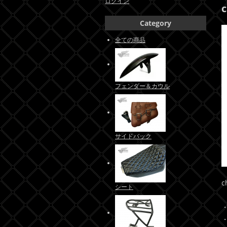
ログイン
c
Category
全ての商品
フェンダー＆カウル
サイドバック
c
シート