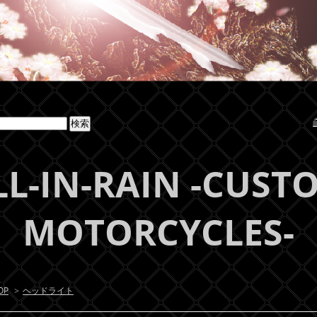
LL-IN-RAIN -CUST
MOTORCYCLES-
OP
>
ヘッドライト